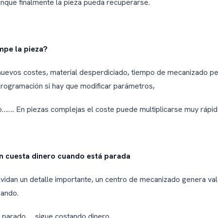
unque finalmente la pieza pueda recuperarse.
mpe la pieza?
uevos costes, material desperdiciado, tiempo de mecanizado pe
programación si hay que modificar parámetros,
o……. En piezas complejas el coste puede multiplicarse muy rápi
n cuesta dinero cuando está parada
idan un detalle importante, un centro de mecanizado genera va
zando.
 parado… sigue costando dinero.