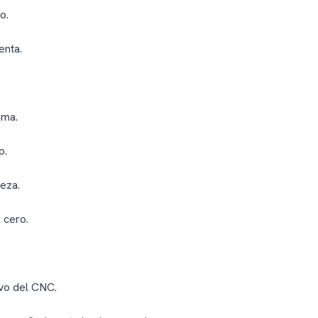
o.
enta.
ama.
o.
ieza.
 cero.
vo del CNC.