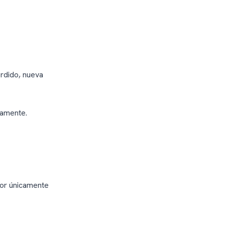
rdido, nueva
damente.
lor únicamente