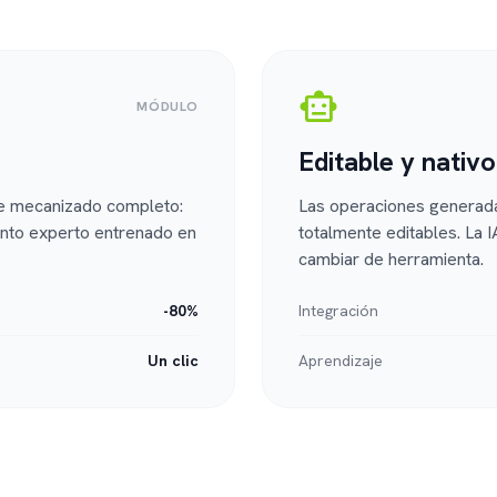
smart_toy
MÓDULO
Editable y nativo
de mecanizado completo:
Las operaciones generada
nto experto entrenado en
totalmente editables. La I
cambiar de herramienta.
-80%
Integración
Un clic
Aprendizaje