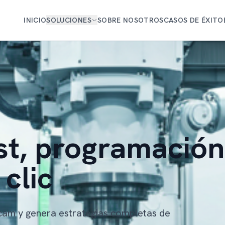
INICIO
SOLUCIONES
SOBRE NOSOTROS
CASOS DE ÉXITO
t, programación
 clic
rcam y genera estrategias completas de