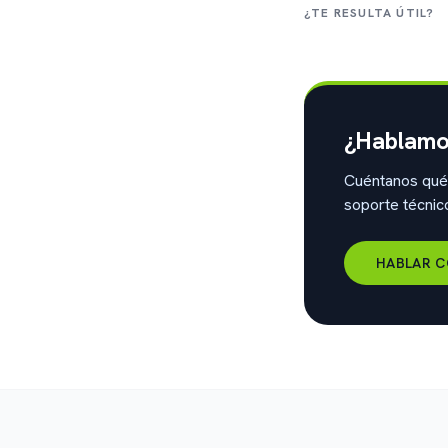
¿TE RESULTA ÚTIL?
¿Hablamo
Cuéntanos qué
soporte técni
HABLAR C