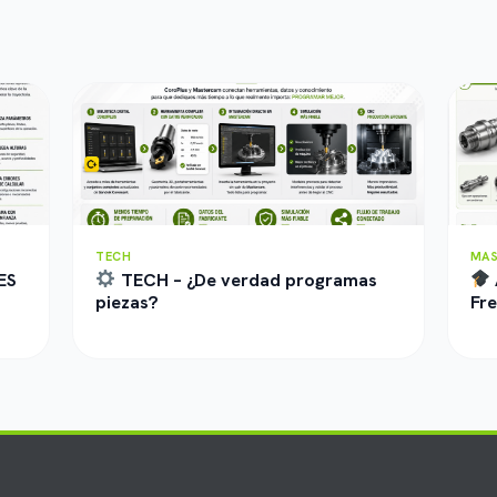
TECH
MA
ES
TECH – ¿De verdad programas
piezas?
Fre