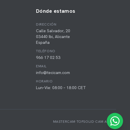
Dónde estamos
DIRECCIÓN
Calle Salvador, 20
03440 Ibi, Alicante
España
TELÉFONO
966 17 02 53
EMAIL
info@tecicam.com
HORARIO
Lun–Vie: 08:00 – 18:00 CET
MASTERCAM
·
TOPSOLID
·
CAM ASSIST